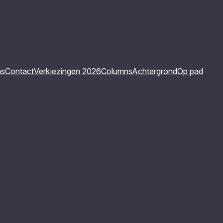
ns
Contact
Verkiezingen 2026
Columns
Achtergrond
Op pad