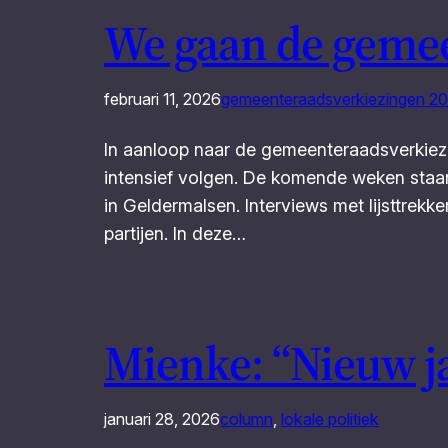
We gaan de gemee
februari 11, 2026
gemeenteraadsverkiezingen 2
In aanloop naar de gemeenteraadsverkiez
intensief volgen. De komende weken staan 
in Geldermalsen. Interviews met lijsttre
partijen. In deze…
Mienke: “Nieuw j
januari 28, 2026
column
, 
lokale politiek