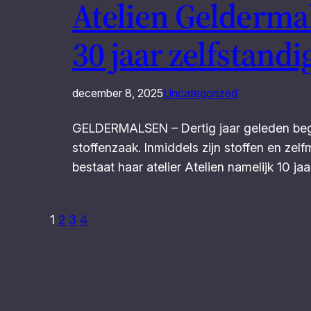
Atelien Geldermal
30 jaar zelfstand
december 8, 2025
Uncategorized
GELDERMALSEN – Dertig jaar geleden begon
stoffenzaak. Inmiddels zijn stoffen en ze
bestaat haar atelier Atelien namelijk 10 j
1
2
3
4