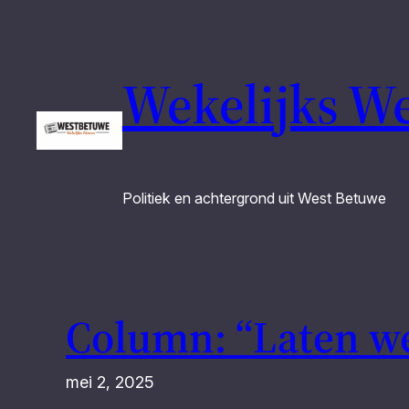
Ga
naar
de
Wekelijks W
inhoud
Politiek en achtergrond uit West Betuwe
Column: “Laten w
mei 2, 2025