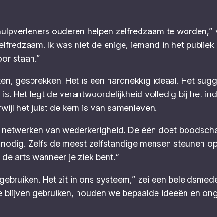
lpverleners ouderen helpen zelfredzaam te worden,” v
zelfredzaam. Ik was niet de enige, iemand in het publi
oor staan.”
ten, gesprekken. Het is een hardnekkig ideaal. Het sugge
. Het legt de verantwoordelijkheid volledig bij het indiv
rwijl het juist de kern is van samenleven.
 in netwerken van wederkerigheid. De één doet boodsch
ar nodig. Zelfs de meest zelfstandige mensen steunen 
 de arts wanneer je ziek bent.“
ebruiken. Het zit in ons systeem,” zei een beleidsmedew
 blijven gebruiken, houden we bepaalde ideeën en ongeli