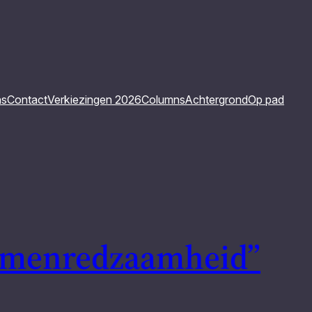
ns
Contact
Verkiezingen 2026
Columns
Achtergrond
Op pad
samenredzaamheid”