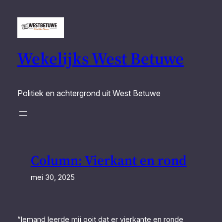
Ga
naar
de
inhoud
Wekelijks West Betuwe
Politiek en achtergrond uit West Betuwe
Column: Vierkant en rond
mei 30, 2025
“Iemand leerde mij ooit dat er vierkante en ronde