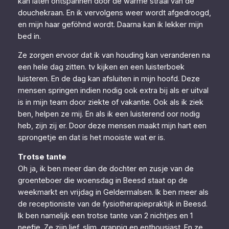
kan laten ontspannen door de warme straal van de
douchekraan. En ik vervolgens weer wordt afgedroogd,
en mijn haar geföhnd wordt. Daarna kan ik lekker mijn
bed in.
Ze zorgen ervoor dat ik van houding kan veranderen na
een hele dag zitten. tv kijken en een luisterboek
luisteren. En de dag kan afsluiten in mijn hoofd. Deze
mensen springen indien nodig ook extra bij als er uitval
is in mijn team door ziekte of vakantie. Ook als ik ziek
ben, helpen ze mij. En als ik een luisterend oor nodig
heb, zijn zij er. Door deze mensen maakt mijn hart een
sprongetje en dat is het mooiste wat er is.
Trotse tante
Oh ja, ik ben meer dan de dochter en zusje van de
groenteboer die woensdag in Beesd staat op de
weekmarkt en vrijdag in Geldermalsen. Ik ben meer als
de receptioniste van de fysiotherapiepraktijk in Beesd.
Ik ben namelijk een trotse tante van 2 nichtjes en 1
neefje. Ze zijn lief, slim, grappig en enthousiast. En ze